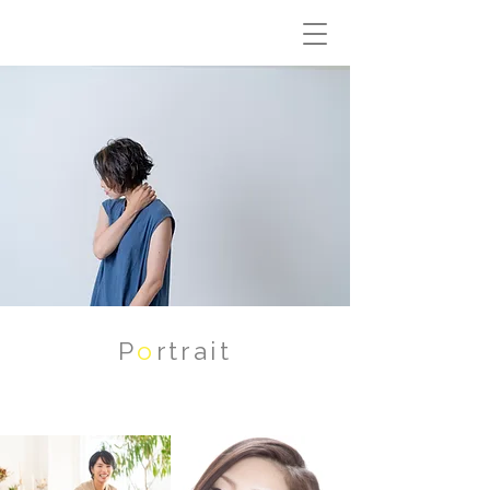
P
o
rtrait